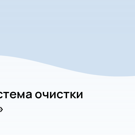
стема очистки
»