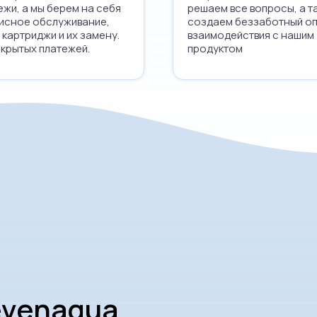
ежи, а мы берем на себя
решаем все вопросы, а т
исное обслуживание,
создаем беззаботный о
 картриджи и их замену.
взаимодействия с нашим
скрытых платежей.
продуктом
evenaqua