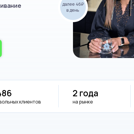
далее 46₽
живание
в день
486
2 года
вольных клиентов
на рынке