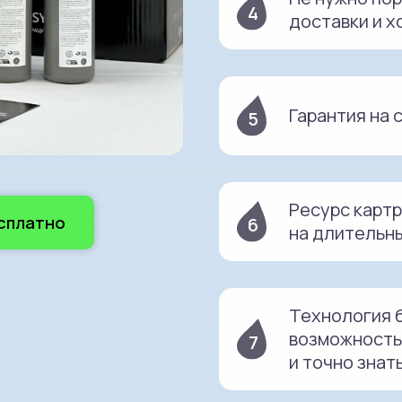
4
доставки и х
Гарантия на 
5
Ресурс картр
есплатно
6
на длительн
Технология 
возможность
7
и точно знат