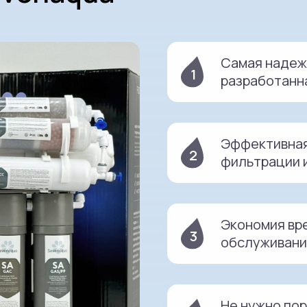
Самая надеж
1
разработанн
Эффективная 
2
фильтрации 
Экономия вре
3
обслуживани
Не нужно пор