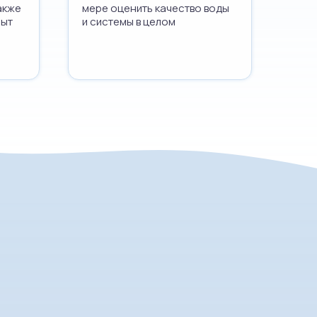
акже
мере оценить качество воды
пыт
и системы в целом