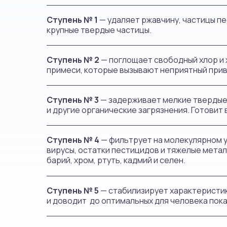
Ступень № 1
— удаляет ржавчину, частицы пе
крупные твердые частицы.
Ступень № 2
— поглощает свободный хлор и
примеси, которые вызывают неприятный привк
Ступень № 3
— задерживает мелкие твердые 
и другие органические загрязнения. Готовит
Ступень № 4
— фильтрует на молекулярном у
вирусы, остатки пестицидов и тяжелые метал
барий, хром, ртуть, кадмий и селен.
Ступень № 5
— стабилизирует характеристи
и доводит до оптимальных для человека пок