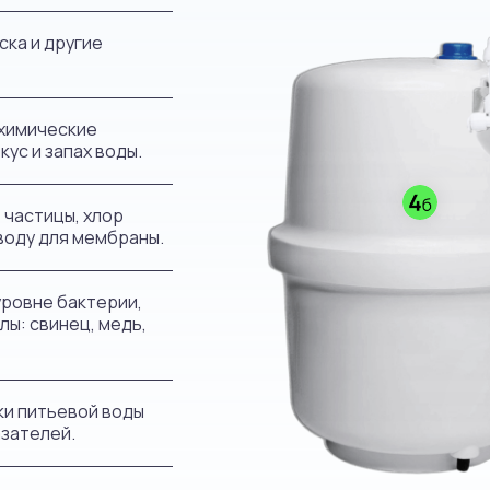
ска и другие
 химические
ус и запах воды.
частицы, хлор
 воду для мембраны.
ровне бактерии,
лы: свинец, медь,
ки питьевой воды
азателей.